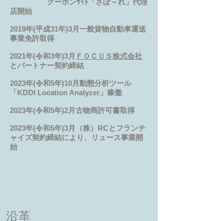
クーポンｻｲﾄ「さぽ～れ」代理
店開始
2019年(平成31年)3月一般貨物自動車運送
事業免許取得
2021年(令和3年)3月
ＦＯＣＵＳ株式会社
とパートナー契約締結
2023年(令和5年)10月動態分析ツール
「KDDI Location Analyzer」稼働
2023年(令和5年)2月古物商許可書取得
​2023年(令和5年)3月（株）RCとフランチ
ャイズ契約締結により、リュース事業開
始
沿革