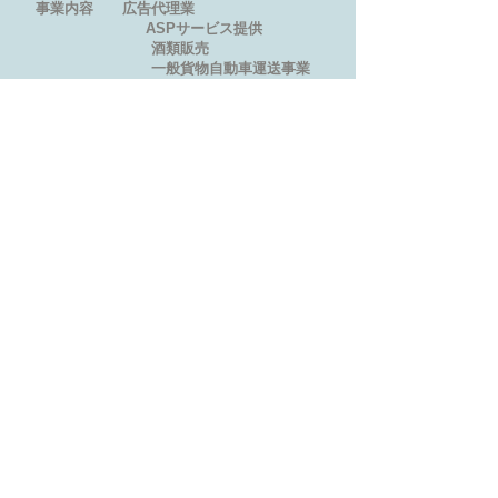
事業内容 広告代理業
ASPサービス提供
酒類販売
​​ 一般貨物自動車運送事業
​ 古物商
お取引先 全国朝日オリコミ・全国有力広
告代理店・
全国有力折込広告代理店
取引
銀行
七十七銀行 秋田銀行 きらやか銀
行 仙台銀行
加盟団体 AOG東日本 東北折込広告協議会
宮城県折込広告
三社会
仙台広告協会 仙台広告業協
会 J-NOA(日本新聞折込広告業協会)