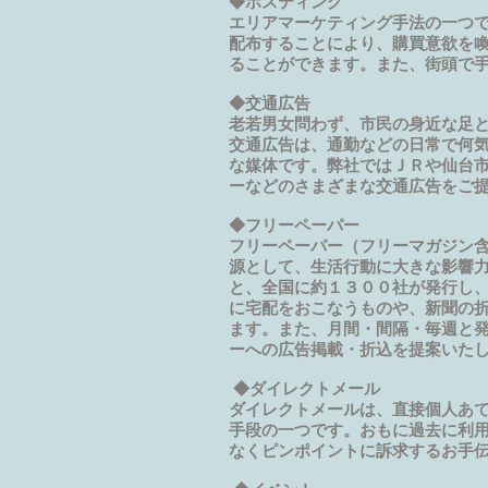
◆ポスティング
エリアマーケティング手法の一つ
配布することにより、購買意欲を
ることができます。また、街頭で
◆交通広告
老若男女問わず、市民の身近な足
交通広告は、通勤などの日常で何
な媒体です。弊社ではＪＲや仙台
ーなどのさまざまな交通広告をご
◆フリーペーパー
フリーペーパー（フリーマガジン
源として、生活行動に大きな影響
と、全国に約１３００社が発行し
に宅配をおこなうものや、新聞の
ます。また、月間・間隔・毎週と
ーへの広告掲載・折込を提案いた
◆ダイレクトメール
ダイレクトメールは、直接個人あ
手段の一つです。おもに過去に利
なくピンポイントに訴求するお手