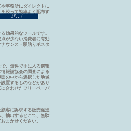
庭や事務所にダイレクトに
トを絞って効率よく配布す
詳しく
も可能です。
する効果的なツールです。
接点が少ない消費者に有効
アナウンス・駅貼りポスタ
とで、無料で手に入る情報
本情報誌協会の調査による
範囲の中から選択した地域
を設置するものなどがあり
ズに合わせたフリーペーパ
な顧客に訴求する販売促進
ら、抽出するとこで、無駄
ておまかせください。