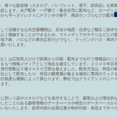
で、様々な販促物（カタログ、パンフレット、冊子、試供品）を家
喚起します。全戸配布・一戸建て・集合住宅に配布など、ターゲッ
手から手へダイレクトにチラシや小冊子、商品サンプルなどの配布
として活躍する公共交通機関は、店名や地図・住所など幅広く訴求
気なく接触することができるため、マスメディアやチラシなどとの
市地下鉄、バスなどの車内広告だけでなく、ラッピングバス・車内
提案いたします。
含む）は広告収入だけで政策から印刷・配布までを行う情報誌のこ
力をもつ情報メディアとして地位を確立しています。２００９年日
、発行部数は３億３０００万部を超えました。配布方法は、特定の
折込として配布したり、特定の購買層が集まる場所に専用のラック
発行頻度も種類によって異なります。弊社ではクライアントのニー
します。
てに所いう品やカタログなどを送付することで、顧客および潜在的
用したことのある顧客情報のデータべースや特定のデータベースか
伝いをいたします。訴求内容の企画立案や制作印刷・発送まですべ