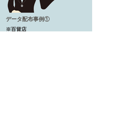
データ配布事例①
※百貨店
顧客データを利⽤し,
丁目単位に、集計・分析。
顧客⽐率が⾼い地区を
ピックアップし、ポスティングを
実施。