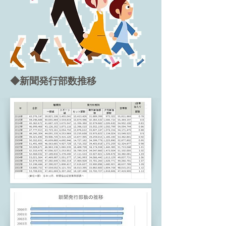
◆新聞発⾏部数推移