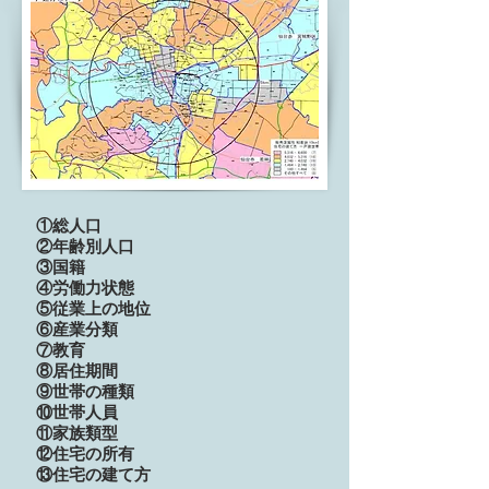
①総人口
②年齢別人口
③国籍
④労働力
状態
⑤従業上の地位
⑥産業分類
⑦教育
⑧居住期間
⑨世帯の種類
⑩世帯人員
⑪家族類型
⑫住宅の所有
⑬住宅の建て方